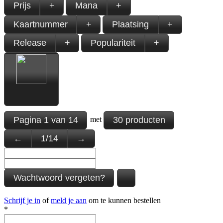
Prijs
+
Mana
+
Kaartnummer
+
Plaatsing
+
Release
+
Populariteit
+
Pagina
1
van
14
30 producten
met
←
1
/
14
→
Wachtwoord vergeten?
Schrijf je in
of
meld je aan
om te kunnen bestellen
*