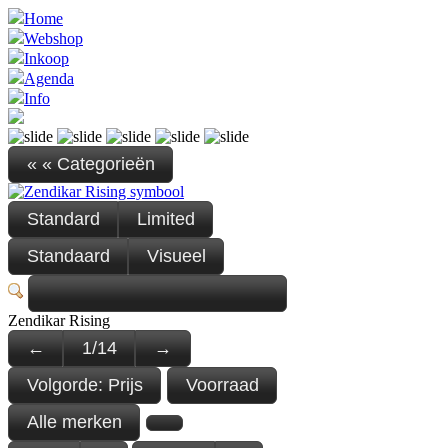
Home
Webshop
Inkoop
Agenda
Info
« « Categorieën
Standard
Limited
Standaard
Visueel
Zendikar Rising
←
1
/
14
→
Volgorde:
Prijs
Voorraad
Alle merken