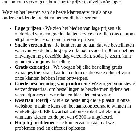
en hanteren vervolgens hun laagste prijzen, of zelfs nóg lager.
We zien het leveren van de beste klantenservice als onze
onderscheidende kracht en nemen dit heel serieus:
Lage prijzen
· We zien het bieden van lage prijzen als
onderdeel van een goede klantenservice en zullen ons daarom
altijd inzetten voor concurrerende prijzen.
Snelle verzending
· Je kunt ervan op aan dat we bestellingen
waarvan we de betaling op werkdagen voor 15.00 uur hebben
ontvangen nog dezelfde dag verzenden, zodat je z.s.m. kunt
genieten van jouw bestelling.
Gratis extraatjes
· We voegen bij elke bestelling gratis
extraatjes toe, zoals kaarten en tokens die we exclusief voor
onze klanten hebben laten ontwerpen.
Goede bescherming van producten
· We zorgen voor stevig
verzendmateriaal om bestellingen te beschermen tijdens het
verzendproces en we rekenen hier niet extra voor.
Kwartaal-loterij
· Met elke bestelling die je plaatst in onze
webshop, maak je kans om het aankoopbedrag te winnen in
winkeltegoed! Elk kwartaal zal onze robot willekeurig
winnaars kiezen tot de pot van € 300 is uitgekeerd.
Hulp bij problemen
· Je kunt ervan op aan dat we
problemen snel en effectief oplossen.