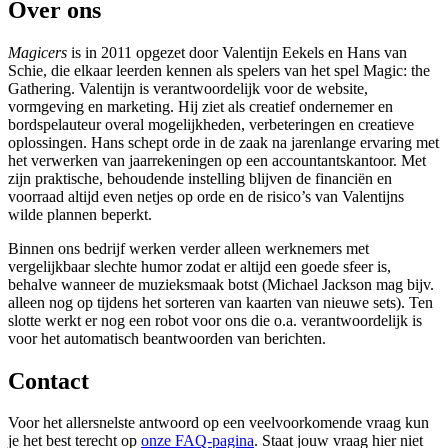
Over ons
Magicers
is in 2011 opgezet door Valentijn Eekels en Hans van
Schie, die elkaar leerden kennen als spelers van het spel Magic: the
Gathering. Valentijn is verantwoordelijk voor de website,
vormgeving en marketing. Hij ziet als creatief ondernemer en
bordspelauteur overal mogelijkheden, verbeteringen en creatieve
oplossingen. Hans schept orde in de zaak na jarenlange ervaring met
het verwerken van jaarrekeningen op een accountantskantoor. Met
zijn praktische, behoudende instelling blijven de financiën en
voorraad altijd even netjes op orde en de risico’s van Valentijns
wilde plannen beperkt.
Binnen ons bedrijf werken verder alleen werknemers met
vergelijkbaar slechte humor zodat er altijd een goede sfeer is,
behalve wanneer de muzieksmaak botst (Michael Jackson mag bijv.
alleen nog op tijdens het sorteren van kaarten van nieuwe sets). Ten
slotte werkt er nog een robot voor ons die o.a. verantwoordelijk is
voor het automatisch beantwoorden van berichten.
Contact
Voor het allersnelste antwoord op een veelvoorkomende vraag kun
je het best terecht op
onze FAQ-pagina
. Staat jouw vraag hier niet