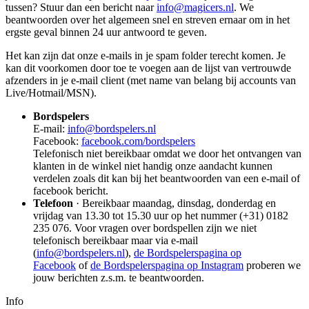
tussen? Stuur dan een bericht naar
info@magicers.nl
. We
beantwoorden over het algemeen snel en streven ernaar om in het
ergste geval binnen 24 uur antwoord te geven.
Het kan zijn dat onze e-mails in je spam folder terecht komen. Je
kan dit voorkomen door toe te voegen aan de lijst van vertrouwde
afzenders in je e-mail client (met name van belang bij accounts van
Live/Hotmail/MSN).
Bordspelers
E-mail:
info@bordspelers.nl
Facebook:
facebook.com/bordspelers
Telefonisch niet bereikbaar omdat we door het ontvangen van
klanten in de winkel niet handig onze aandacht kunnen
verdelen zoals dit kan bij het beantwoorden van een e-mail of
facebook bericht.
Telefoon
· Bereikbaar maandag, dinsdag, donderdag en
vrijdag van 13.30 tot 15.30 uur op het nummer (+31) 0182
235 076. Voor vragen over bordspellen zijn we niet
telefonisch bereikbaar maar via e-mail
(
info@bordspelers.nl
),
de Bordspelerspagina op
Facebook
of
de Bordspelerspagina op Instagram
proberen we
jouw berichten z.s.m. te beantwoorden.
Info