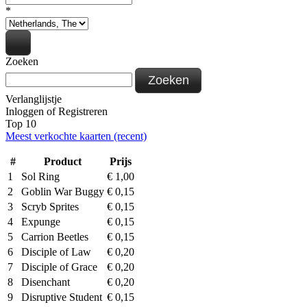
*
Zoeken
Zoeken
Verlanglijstje
Inloggen
of
Registreren
Top 10
Meest verkochte kaarten (recent)
#
Product
Prijs
1
Sol Ring
€
1,00
2
Goblin War Buggy
€
0,15
3
Scryb Sprites
€
0,15
4
Expunge
€
0,15
5
Carrion Beetles
€
0,15
6
Disciple of Law
€
0,20
7
Disciple of Grace
€
0,20
8
Disenchant
€
0,20
9
Disruptive Student
€
0,15