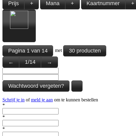
Prijs
+
Mana
+
Kaartnummer
+
Pagina
1
van
14
30 producten
met
←
1
/
14
→
Wachtwoord vergeten?
Schrijf je in
of
meld je aan
om te kunnen bestellen
*
*
*