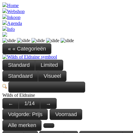
Home
Webshop
Inkoop
Agenda
Info
« « Categorieën
Standard
Limited
Standaard
Visueel
Wilds of Eldraine
←
1
/
14
→
Volgorde:
Prijs
Voorraad
Alle merken