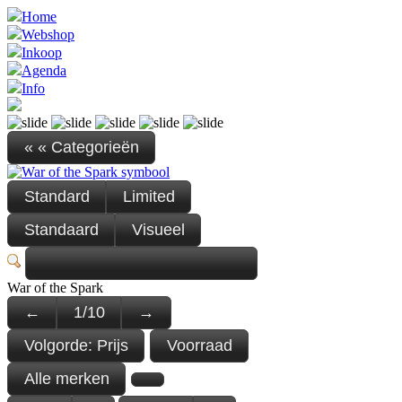
Home
Webshop
Inkoop
Agenda
Info
« « Categorieën
Standard
Limited
Standaard
Visueel
War of the Spark
←
1
/
10
→
Volgorde:
Prijs
Voorraad
Alle merken