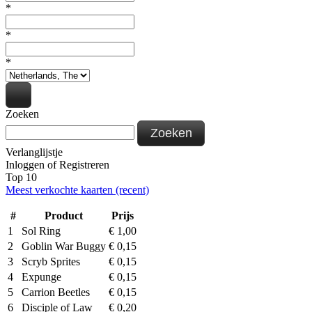
*
*
*
Zoeken
Zoeken
Verlanglijstje
Inloggen
of
Registreren
Top 10
Meest verkochte kaarten (recent)
#
Product
Prijs
1
Sol Ring
€
1,00
2
Goblin War Buggy
€
0,15
3
Scryb Sprites
€
0,15
4
Expunge
€
0,15
5
Carrion Beetles
€
0,15
6
Disciple of Law
€
0,20