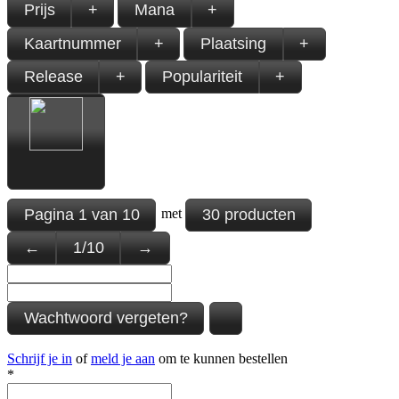
Prijs
+
Mana
+
Kaartnummer
+
Plaatsing
+
Release
+
Populariteit
+
Pagina
1
van
10
30 producten
met
←
1
/
10
→
Wachtwoord vergeten?
Schrijf je in
of
meld je aan
om te kunnen bestellen
*