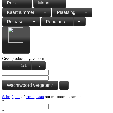
Prijs
+
Mana
+
Kaartnummer
+
Plaatsing
+
Release
+
Populariteit
+
Geen producten gevonden
←
1
/
1
→
Wachtwoord vergeten?
Schrijf je in
of
meld je aan
om te kunnen bestellen
*
*