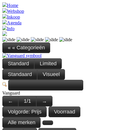
Home
Webshop
Inkoop
Agenda
Info
« « Categorieën
Standard
Limited
Standaard
Visueel
Vanguard
←
1
/
1
→
Volgorde:
Prijs
Voorraad
Alle merken