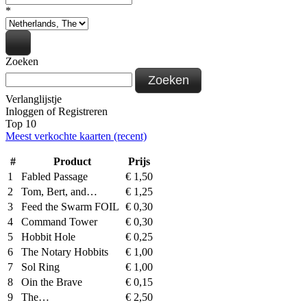
*
Zoeken
Zoeken
Verlanglijstje
Inloggen
of
Registreren
Top 10
Meest verkochte kaarten (recent)
#
Product
Prijs
1
Fabled Passage
€
1,50
2
Tom, Bert, and…
€
1,25
3
Feed the Swarm FOIL
€
0,30
4
Command Tower
€
0,30
5
Hobbit Hole
€
0,25
6
The Notary Hobbits
€
1,00
7
Sol Ring
€
1,00
8
Oin the Brave
€
0,15
9
The…
€
2,50