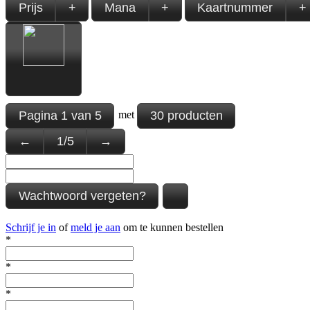
Prijs
+
Mana
+
Kaartnummer
+
Pagina
1
van
5
30 producten
met
←
1
/
5
→
Wachtwoord vergeten?
Schrijf je in
of
meld je aan
om te kunnen bestellen
*
*
*