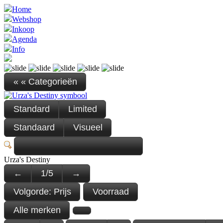
Home
Webshop
Inkoop
Agenda
Info
« « Categorieën
Standard
Limited
Standaard
Visueel
Urza's Destiny
←
1
/
5
→
Volgorde:
Prijs
Voorraad
Alle merken