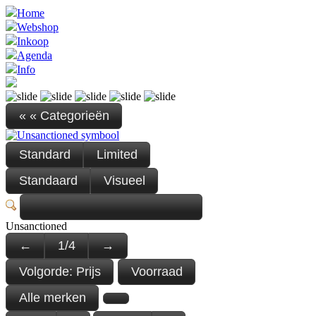
Home
Webshop
Inkoop
Agenda
Info
« « Categorieën
Standard
Limited
Standaard
Visueel
Unsanctioned
←
1
/
4
→
Volgorde:
Prijs
Voorraad
Alle merken