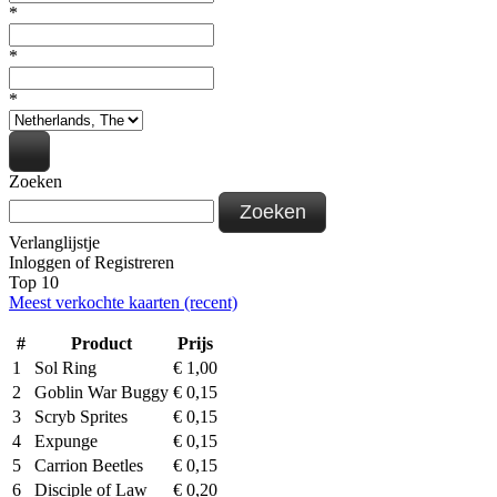
*
*
*
Zoeken
Zoeken
Verlanglijstje
Inloggen
of
Registreren
Top 10
Meest verkochte kaarten (recent)
#
Product
Prijs
1
Sol Ring
€
1,00
2
Goblin War Buggy
€
0,15
3
Scryb Sprites
€
0,15
4
Expunge
€
0,15
5
Carrion Beetles
€
0,15
6
Disciple of Law
€
0,20