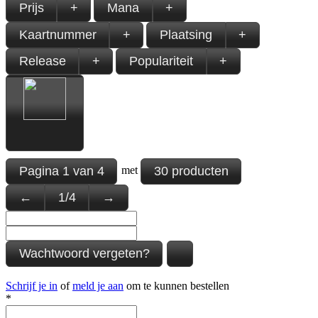
Prijs
+
Mana
+
Kaartnummer
+
Plaatsing
+
Release
+
Populariteit
+
Pagina
1
van
4
30 producten
met
←
1
/
4
→
Wachtwoord vergeten?
Schrijf je in
of
meld je aan
om te kunnen bestellen
*