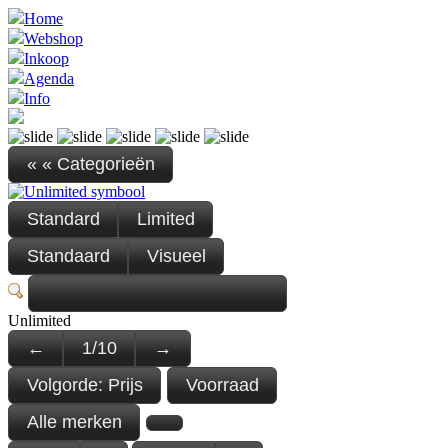
Home
Webshop
Inkoop
Agenda
Info
« « Categorieën
Standard
Limited
Standaard
Visueel
Unlimited
←
1
/
10
→
Volgorde:
Prijs
Voorraad
Alle merken