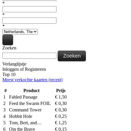
*
*
*
Zoeken
Zoeken
Verlanglijstje
Inloggen
of
Registreren
Top 10
Meest verkochte kaarten (recent)
#
Product
Prijs
1
Fabled Passage
€
1,50
2
Feed the Swarm FOIL
€
0,30
3
Command Tower
€
0,30
4
Hobbit Hole
€
0,25
5
Tom, Bert, and…
€
1,25
6
Oin the Brave
€
0,15