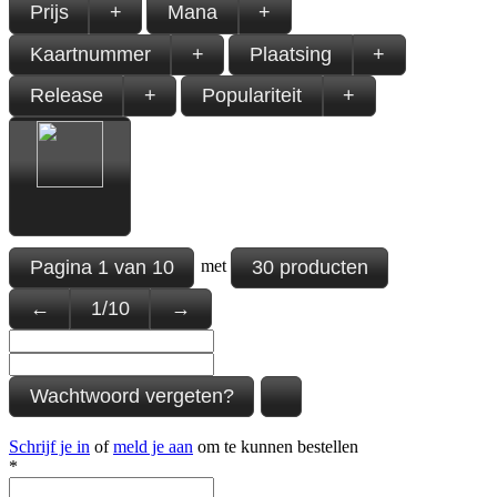
Prijs
+
Mana
+
Kaartnummer
+
Plaatsing
+
Release
+
Populariteit
+
Pagina
1
van
10
30 producten
met
←
1
/
10
→
Wachtwoord vergeten?
Schrijf je in
of
meld je aan
om te kunnen bestellen
*