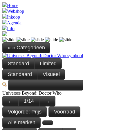
Home
Webshop
Inkoop
Agenda
Info
« « Categorieën
Standard
Limited
Standaard
Visueel
Universes Beyond: Doctor Who
←
1
/
14
→
Volgorde:
Prijs
Voorraad
Alle merken