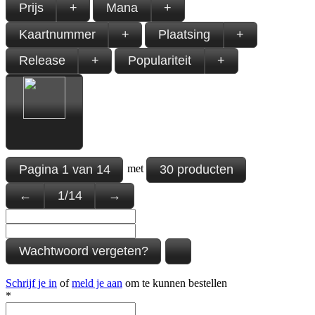
Prijs
+
Mana
+
Kaartnummer
+
Plaatsing
+
Release
+
Populariteit
+
Pagina
1
van
14
30 producten
met
←
1
/
14
→
Wachtwoord vergeten?
Schrijf je in
of
meld je aan
om te kunnen bestellen
*