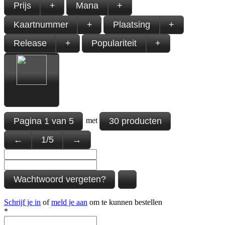
Prijs
+
Mana
+
Kaartnummer
+
Plaatsing
+
Release
+
Populariteit
+
Pagina
1
van
5
30 producten
met
←
1
/
5
→
Wachtwoord vergeten?
Schrijf je in
of
meld je aan
om te kunnen bestellen
*