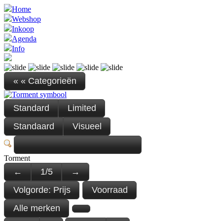
Home
Webshop
Inkoop
Agenda
Info
« « Categorieën
Standard
Limited
Standaard
Visueel
Torment
←
1
/
5
→
Volgorde:
Prijs
Voorraad
Alle merken