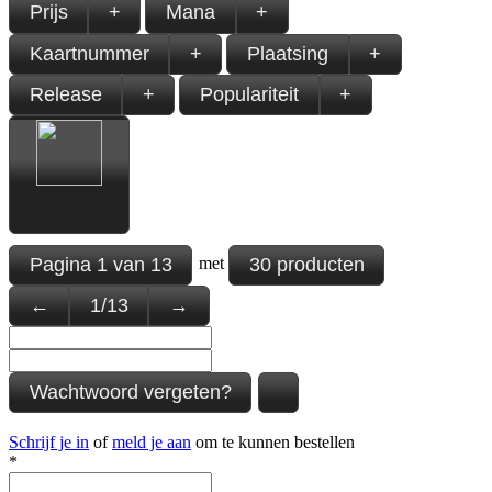
Prijs
+
Mana
+
Kaartnummer
+
Plaatsing
+
Release
+
Populariteit
+
Pagina
1
van
13
30 producten
met
←
1
/
13
→
Wachtwoord vergeten?
Schrijf je in
of
meld je aan
om te kunnen bestellen
*