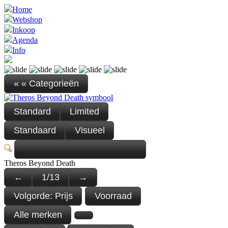
Home
Webshop
Inkoop
Agenda
Info
« « Categorieën
Standard
Limited
Standaard
Visueel
Theros Beyond Death
←
1
/
13
→
Volgorde:
Prijs
Voorraad
Alle merken