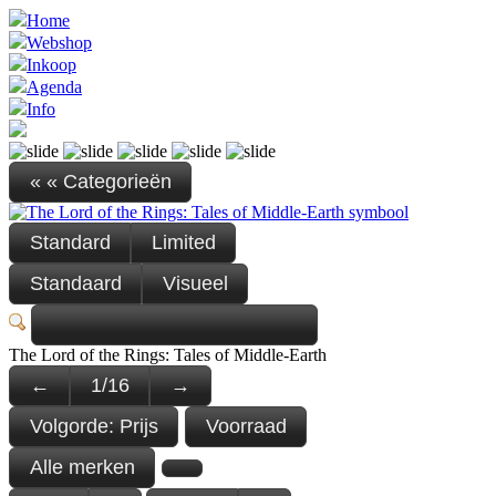
Home
Webshop
Inkoop
Agenda
Info
« « Categorieën
Standard
Limited
Standaard
Visueel
The Lord of the Rings: Tales of Middle-Earth
←
1
/
16
→
Volgorde:
Prijs
Voorraad
Alle merken