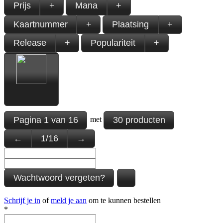
Prijs
+
Mana
+
Kaartnummer
+
Plaatsing
+
Release
+
Populariteit
+
Pagina
1
van
16
30 producten
met
←
1
/
16
→
Wachtwoord vergeten?
Schrijf je in
of
meld je aan
om te kunnen bestellen
*