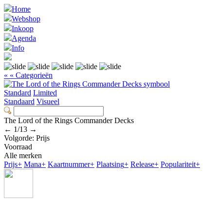
Home
Webshop
Inkoop
Agenda
Info
« « Categorieën
Standard
Limited
Standaard
Visueel
The Lord of the Rings Commander Decks
←
1
/
13
→
Volgorde:
Prijs
Voorraad
Alle merken
Prijs
+
Mana
+
Kaartnummer
+
Plaatsing
+
Release
+
Populariteit
+