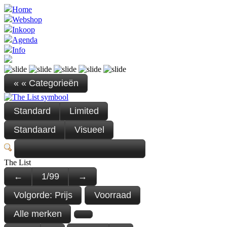
Home
Webshop
Inkoop
Agenda
Info
« « Categorieën
Standard
Limited
Standaard
Visueel
The List
←
1
/
99
→
Volgorde:
Prijs
Voorraad
Alle merken