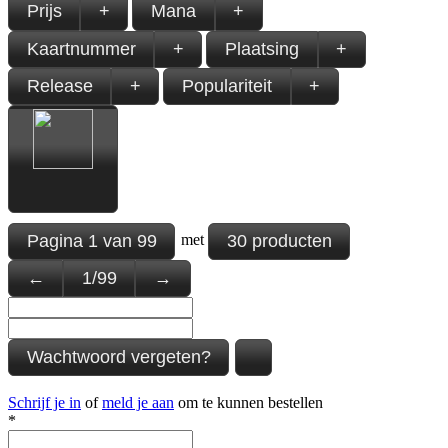
Prijs
+
Mana
+
Kaartnummer
+
Plaatsing
+
Release
+
Populariteit
+
Pagina
1
van
99
30 producten
met
←
1
/
99
→
Wachtwoord vergeten?
Schrijf je in
of
meld je aan
om te kunnen bestellen
*