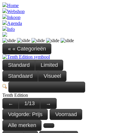
Home
Webshop
Inkoop
Agenda
Info
« « Categorieën
Standard
Limited
Standaard
Visueel
Tenth Edition
←
1
/
13
→
Volgorde:
Prijs
Voorraad
Alle merken