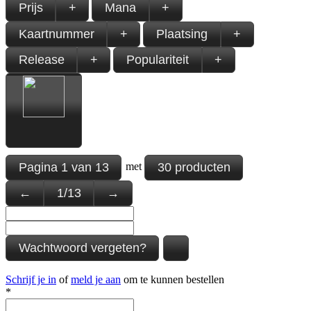
Prijs
+
Mana
+
Kaartnummer
+
Plaatsing
+
Release
+
Populariteit
+
Pagina
1
van
13
30 producten
met
←
1
/
13
→
Wachtwoord vergeten?
Schrijf je in
of
meld je aan
om te kunnen bestellen
*