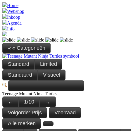
Home
Webshop
Inkoop
Agenda
Info
« « Categorieën
Standard
Limited
Standaard
Visueel
Teenage Mutant Ninja Turtles
←
1
/
10
→
Volgorde:
Prijs
Voorraad
Alle merken