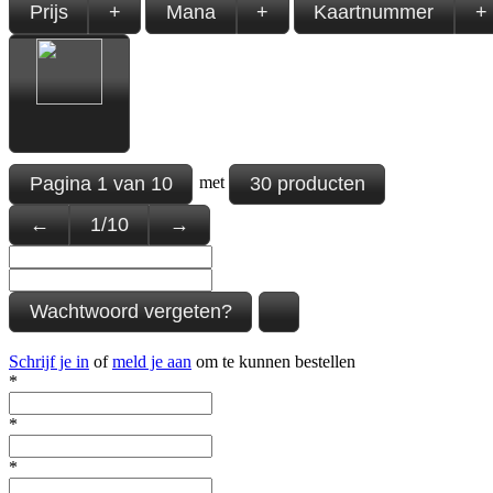
Prijs
+
Mana
+
Kaartnummer
+
Pagina
1
van
10
30 producten
met
←
1
/
10
→
Wachtwoord vergeten?
Schrijf je in
of
meld je aan
om te kunnen bestellen
*
*
*