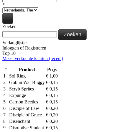
*
Zoeken
Zoeken
Verlanglijstje
Inloggen
of
Registreren
Top 10
Meest verkochte kaarten (recent)
#
Product
Prijs
1
Sol Ring
€
1,00
2
Goblin War Buggy
€
0,15
3
Scryb Sprites
€
0,15
4
Expunge
€
0,15
5
Carrion Beetles
€
0,15
6
Disciple of Law
€
0,20
7
Disciple of Grace
€
0,20
8
Disenchant
€
0,20
9
Disruptive Student
€
0,15