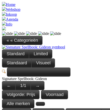
Home
Webshop
Inkoop
Agenda
Info
« « Categorieën
Standard
Limited
Standaard
Visueel
Signature Spellbook: Gideon
←
1
/
1
→
Volgorde:
Prijs
Voorraad
Alle merken