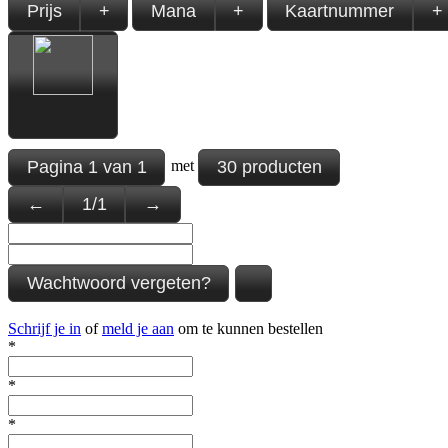
Prijs
+
Mana
+
Kaartnummer
+
Pagina
1
van
1
30 producten
met
←
1
/
1
→
Wachtwoord vergeten?
Schrijf je in
of
meld je aan
om te kunnen bestellen
*
*
*