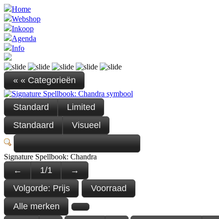
Home
Webshop
Inkoop
Agenda
Info
« « Categorieën
Standard
Limited
Standaard
Visueel
Signature Spellbook: Chandra
←
1
/
1
→
Volgorde:
Prijs
Voorraad
Alle merken