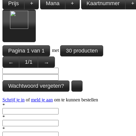
Prijs
+
Mana
+
Kaartnummer
+
Pagina
1
van
1
30 producten
met
←
1
/
1
→
Wachtwoord vergeten?
Schrijf je in
of
meld je aan
om te kunnen bestellen
*
*
*