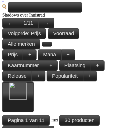
Shadows over Innistrad
←
1
/
11
→
Volgorde:
Prijs
Voorraad
Alle merken
Prijs
+
Mana
+
Kaartnummer
+
Plaatsing
+
Release
+
Populariteit
+
Pagina
1
van
11
30 producten
met