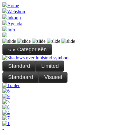
Home
Webshop
Inkoop
Agenda
Info
« « Categorieën
Standard
Limited
Standaard
Visueel
-
-