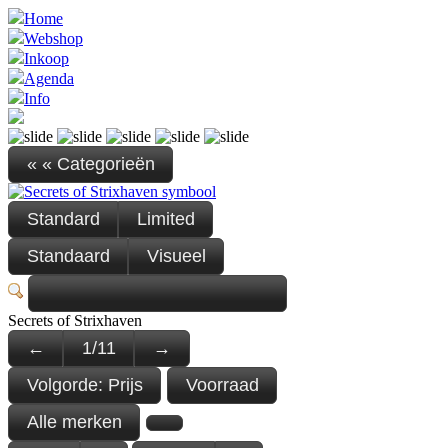
Home
Webshop
Inkoop
Agenda
Info
« « Categorieën
Standard
Limited
Standaard
Visueel
Secrets of Strixhaven
←
1
/
11
→
Volgorde:
Prijs
Voorraad
Alle merken