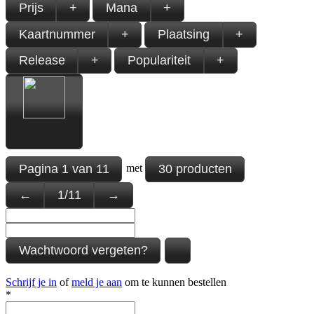
Prijs
+
Mana
+
Kaartnummer
+
Plaatsing
+
Release
+
Populariteit
+
Pagina
1
van
11
30 producten
met
←
1
/
11
→
Wachtwoord vergeten?
Schrijf je in
of
meld je aan
om te kunnen bestellen
*