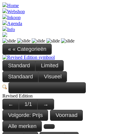
Home
Webshop
Inkoop
Agenda
Info
« « Categorieën
Standard
Limited
Standaard
Visueel
Revised Edition
←
1
/
1
→
Volgorde:
Prijs
Voorraad
Alle merken