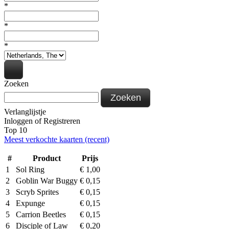
*
*
*
Zoeken
Zoeken
Verlanglijstje
Inloggen
of
Registreren
Top 10
Meest verkochte kaarten (recent)
#
Product
Prijs
1
Sol Ring
€
1,00
2
Goblin War Buggy
€
0,15
3
Scryb Sprites
€
0,15
4
Expunge
€
0,15
5
Carrion Beetles
€
0,15
6
Disciple of Law
€
0,20