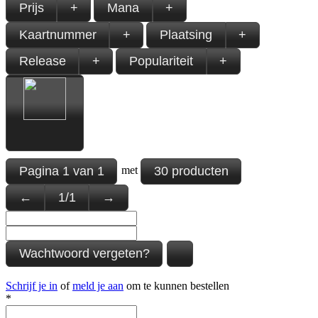
Prijs
+
Mana
+
Kaartnummer
+
Plaatsing
+
Release
+
Populariteit
+
Pagina
1
van
1
30 producten
met
←
1
/
1
→
Wachtwoord vergeten?
Schrijf je in
of
meld je aan
om te kunnen bestellen
*