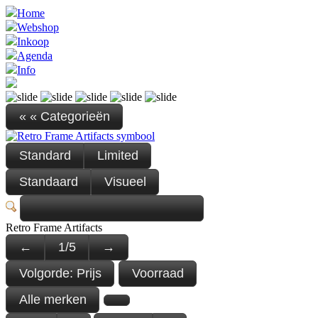
Home
Webshop
Inkoop
Agenda
Info
« « Categorieën
Standard
Limited
Standaard
Visueel
Retro Frame Artifacts
←
1
/
5
→
Volgorde:
Prijs
Voorraad
Alle merken