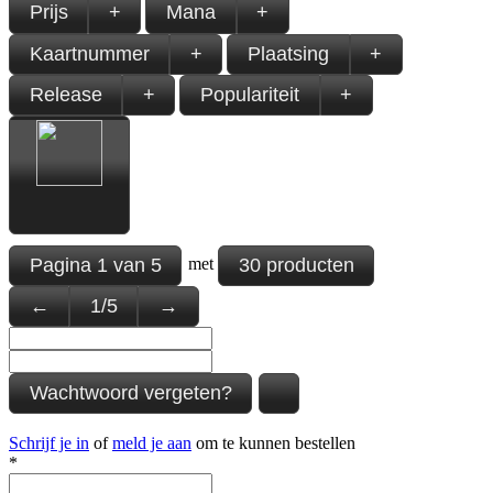
Prijs
+
Mana
+
Kaartnummer
+
Plaatsing
+
Release
+
Populariteit
+
Pagina
1
van
5
30 producten
met
←
1
/
5
→
Wachtwoord vergeten?
Schrijf je in
of
meld je aan
om te kunnen bestellen
*