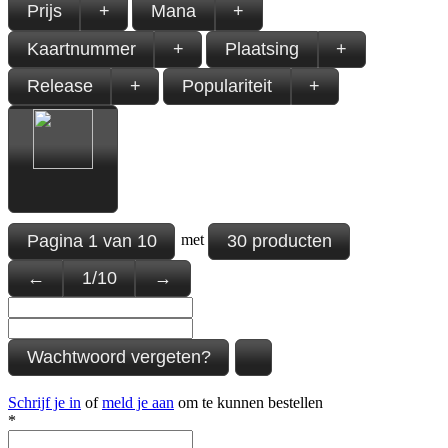
Prijs
+
Mana
+
Kaartnummer
+
Plaatsing
+
Release
+
Populariteit
+
Pagina
1
van
10
30 producten
met
←
1
/
10
→
Wachtwoord vergeten?
Schrijf je in
of
meld je aan
om te kunnen bestellen
*