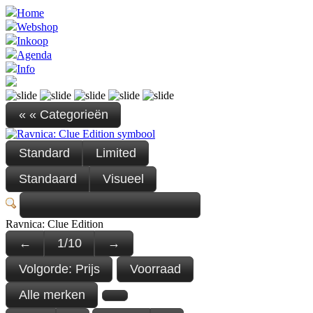
Home
Webshop
Inkoop
Agenda
Info
« « Categorieën
Standard
Limited
Standaard
Visueel
Ravnica: Clue Edition
←
1
/
10
→
Volgorde:
Prijs
Voorraad
Alle merken