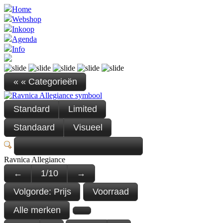
Home
Webshop
Inkoop
Agenda
Info
« « Categorieën
Standard
Limited
Standaard
Visueel
Ravnica Allegiance
←
1
/
10
→
Volgorde:
Prijs
Voorraad
Alle merken