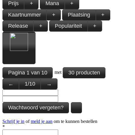
Prijs
+
Mana
+
Kaartnummer
+
Plaatsing
+
Release
+
Populariteit
+
Pagina
1
van
10
30 producten
met
←
1
/
10
→
Wachtwoord vergeten?
Schrijf je in
of
meld je aan
om te kunnen bestellen
*