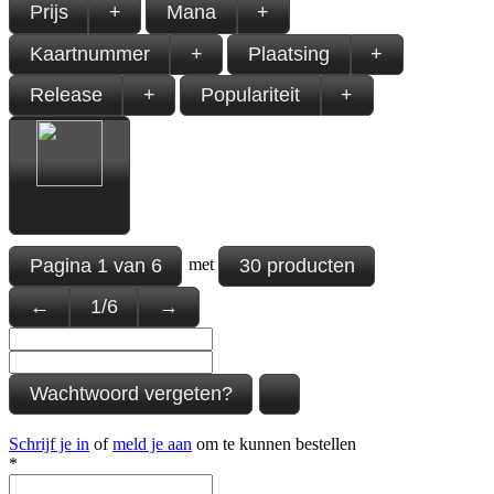
Prijs
+
Mana
+
Kaartnummer
+
Plaatsing
+
Release
+
Populariteit
+
Pagina
1
van
6
30 producten
met
←
1
/
6
→
Wachtwoord vergeten?
Schrijf je in
of
meld je aan
om te kunnen bestellen
*