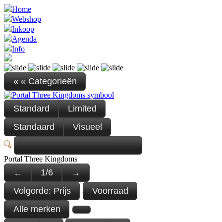
Home
Webshop
Inkoop
Agenda
Info
« « Categorieën
Standard
Limited
Standaard
Visueel
Portal Three Kingdoms
←
1
/
6
→
Volgorde:
Prijs
Voorraad
Alle merken