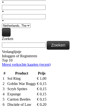
*
*
*
Zoeken
Zoeken
Verlanglijstje
Inloggen
of
Registreren
Top 10
Meest verkochte kaarten (recent)
#
Product
Prijs
1
Sol Ring
€
1,00
2
Goblin War Buggy
€
0,15
3
Scryb Sprites
€
0,15
4
Expunge
€
0,15
5
Carrion Beetles
€
0,15
6
Disciple of Law
€
0,20