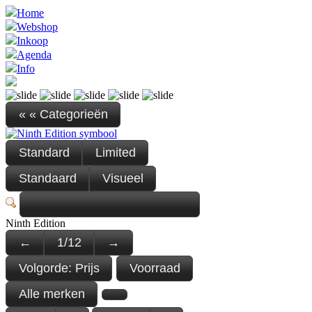
Home
Webshop
Inkoop
Agenda
Info
« « Categorieën
Standard
Limited
Standaard
Visueel
Ninth Edition
←
1
/
12
→
Volgorde:
Prijs
Voorraad
Alle merken