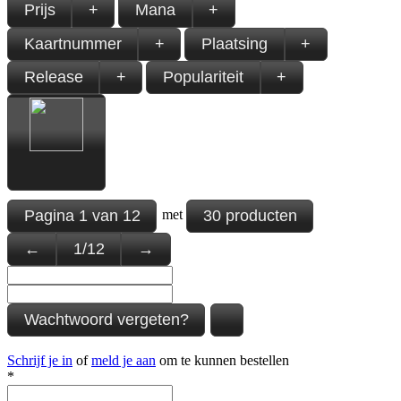
Prijs
+
Mana
+
Kaartnummer
+
Plaatsing
+
Release
+
Populariteit
+
Pagina
1
van
12
30 producten
met
←
1
/
12
→
Wachtwoord vergeten?
Schrijf je in
of
meld je aan
om te kunnen bestellen
*