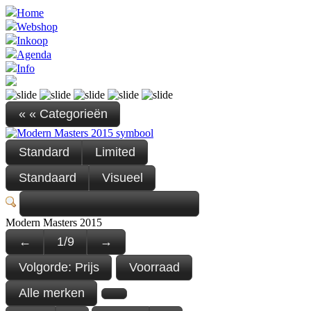
Home
Webshop
Inkoop
Agenda
Info
« « Categorieën
Standard
Limited
Standaard
Visueel
Modern Masters 2015
←
1
/
9
→
Volgorde:
Prijs
Voorraad
Alle merken