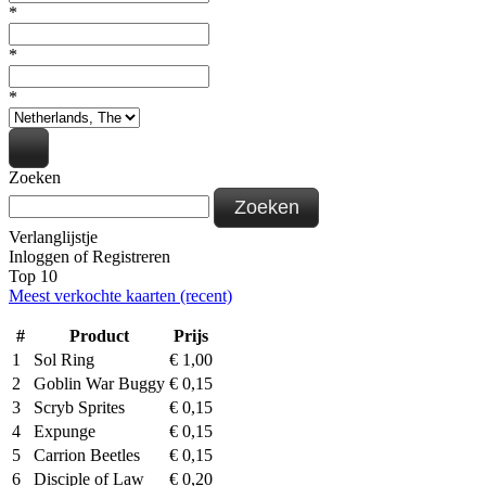
*
*
*
Zoeken
Zoeken
Verlanglijstje
Inloggen
of
Registreren
Top 10
Meest verkochte kaarten (recent)
#
Product
Prijs
1
Sol Ring
€
1,00
2
Goblin War Buggy
€
0,15
3
Scryb Sprites
€
0,15
4
Expunge
€
0,15
5
Carrion Beetles
€
0,15
6
Disciple of Law
€
0,20