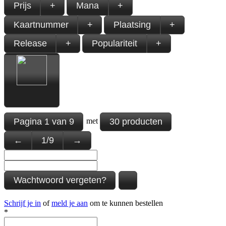
Prijs
+
Mana
+
Kaartnummer
+
Plaatsing
+
Release
+
Populariteit
+
Pagina
1
van
9
30 producten
met
←
1
/
9
→
Wachtwoord vergeten?
Schrijf je in
of
meld je aan
om te kunnen bestellen
*