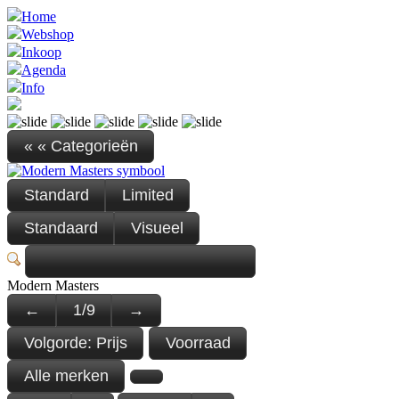
Home
Webshop
Inkoop
Agenda
Info
« « Categorieën
Standard
Limited
Standaard
Visueel
Modern Masters
←
1
/
9
→
Volgorde:
Prijs
Voorraad
Alle merken