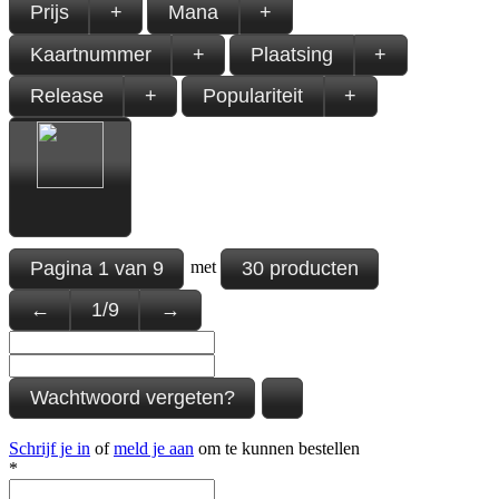
Prijs
+
Mana
+
Kaartnummer
+
Plaatsing
+
Release
+
Populariteit
+
Pagina
1
van
9
30 producten
met
←
1
/
9
→
Wachtwoord vergeten?
Schrijf je in
of
meld je aan
om te kunnen bestellen
*