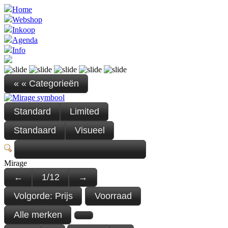
Home
Webshop
Inkoop
Agenda
Info
« « Categorieën
Standard
Limited
Standaard
Visueel
Mirage
←
1
/
12
→
Volgorde:
Prijs
Voorraad
Alle merken