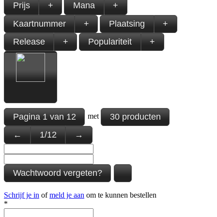
Prijs
+
Mana
+
Kaartnummer
+
Plaatsing
+
Release
+
Populariteit
+
Pagina
1
van
12
30 producten
met
←
1
/
12
→
Wachtwoord vergeten?
Schrijf je in
of
meld je aan
om te kunnen bestellen
*