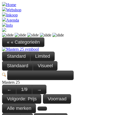
Home
Webshop
Inkoop
Agenda
Info
« « Categorieën
Standard
Limited
Standaard
Visueel
Masters 25
←
1
/
9
→
Volgorde:
Prijs
Voorraad
Alle merken