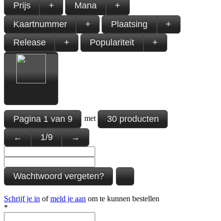
Prijs
+
Mana
+
Kaartnummer
+
Plaatsing
+
Release
+
Populariteit
+
Pagina
1
van
9
30 producten
met
←
1
/
9
→
Wachtwoord vergeten?
Schrijf je in
of
meld je aan
om te kunnen bestellen
*