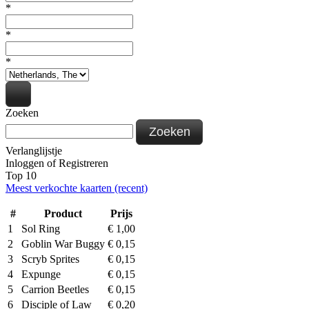
*
*
*
Zoeken
Zoeken
Verlanglijstje
Inloggen
of
Registreren
Top 10
Meest verkochte kaarten (recent)
#
Product
Prijs
1
Sol Ring
€
1,00
2
Goblin War Buggy
€
0,15
3
Scryb Sprites
€
0,15
4
Expunge
€
0,15
5
Carrion Beetles
€
0,15
6
Disciple of Law
€
0,20