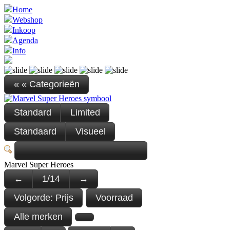
Home
Webshop
Inkoop
Agenda
Info
« « Categorieën
Standard
Limited
Standaard
Visueel
Marvel Super Heroes
←
1
/
14
→
Volgorde:
Prijs
Voorraad
Alle merken