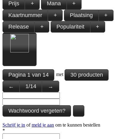
Prijs
+
Mana
+
Kaartnummer
+
Plaatsing
+
Release
+
Populariteit
+
Pagina
1
van
14
30 producten
met
←
1
/
14
→
Wachtwoord vergeten?
Schrijf je in
of
meld je aan
om te kunnen bestellen
*