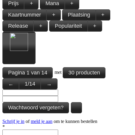
Prijs
+
Mana
+
Kaartnummer
+
Plaatsing
+
Release
+
Populariteit
+
Pagina
1
van
14
30 producten
met
←
1
/
14
→
Wachtwoord vergeten?
Schrijf je in
of
meld je aan
om te kunnen bestellen
*