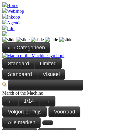
Home
Webshop
Inkoop
Agenda
Info
« « Categorieën
Standard
Limited
Standaard
Visueel
March of the Machine
←
1
/
14
→
Volgorde:
Prijs
Voorraad
Alle merken