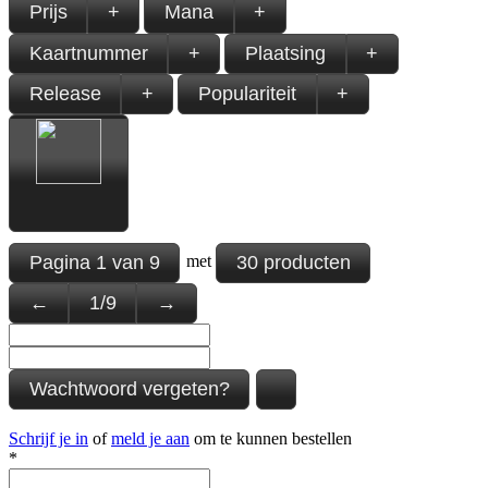
Prijs
+
Mana
+
Kaartnummer
+
Plaatsing
+
Release
+
Populariteit
+
Pagina
1
van
9
30 producten
met
←
1
/
9
→
Wachtwoord vergeten?
Schrijf je in
of
meld je aan
om te kunnen bestellen
*