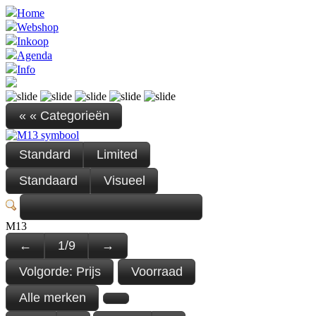
Home
Webshop
Inkoop
Agenda
Info
« « Categorieën
Standard
Limited
Standaard
Visueel
M13
←
1
/
9
→
Volgorde:
Prijs
Voorraad
Alle merken