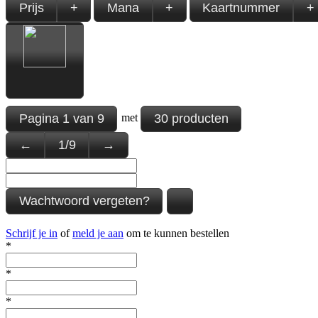
Prijs
+
Mana
+
Kaartnummer
+
Pagina
1
van
9
30 producten
met
←
1
/
9
→
Wachtwoord vergeten?
Schrijf je in
of
meld je aan
om te kunnen bestellen
*
*
*