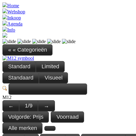
Home
Webshop
Inkoop
Agenda
Info
« « Categorieën
Standard
Limited
Standaard
Visueel
M12
←
1
/
9
→
Volgorde:
Prijs
Voorraad
Alle merken