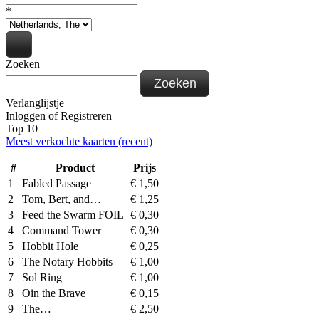
*
Zoeken
Zoeken
Verlanglijstje
Inloggen
of
Registreren
Top 10
Meest verkochte kaarten (recent)
#
Product
Prijs
1
Fabled Passage
€
1,50
2
Tom, Bert, and…
€
1,25
3
Feed the Swarm FOIL
€
0,30
4
Command Tower
€
0,30
5
Hobbit Hole
€
0,25
6
The Notary Hobbits
€
1,00
7
Sol Ring
€
1,00
8
Oin the Brave
€
0,15
9
The…
€
2,50