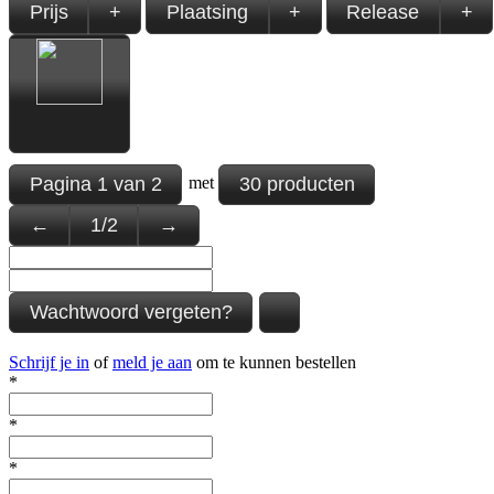
Prijs
+
Plaatsing
+
Release
+
Pagina
1
van
2
30 producten
met
←
1
/
2
→
Wachtwoord vergeten?
Schrijf je in
of
meld je aan
om te kunnen bestellen
*
*
*