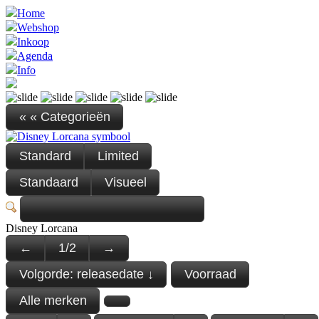
Home
Webshop
Inkoop
Agenda
Info
« « Categorieën
Standard
Limited
Standaard
Visueel
Disney Lorcana
←
1
/
2
→
Volgorde:
releasedate ↓
Voorraad
Alle merken