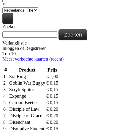
*
Zoeken
Zoeken
Verlanglijstje
Inloggen
of
Registreren
Top 10
Meest verkochte kaarten (recent)
#
Product
Prijs
1
Sol Ring
€
1,00
2
Goblin War Buggy
€
0,15
3
Scryb Sprites
€
0,15
4
Expunge
€
0,15
5
Carrion Beetles
€
0,15
6
Disciple of Law
€
0,20
7
Disciple of Grace
€
0,20
8
Disenchant
€
0,20
9
Disruptive Student
€
0,15