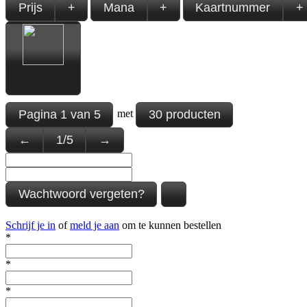
Prijs
+
Mana
+
Kaartnummer
+
Pagina
1
van
5
30 producten
met
←
1
/
5
→
Wachtwoord vergeten?
Schrijf je in
of
meld je aan
om te kunnen bestellen
*
*
*