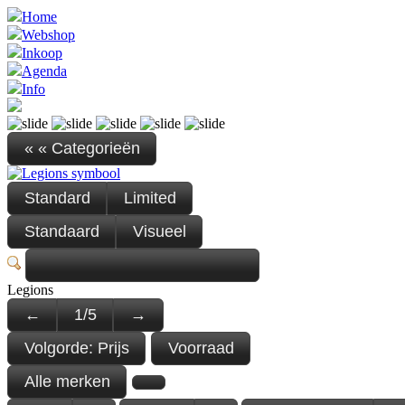
Home
Webshop
Inkoop
Agenda
Info
« « Categorieën
Standard
Limited
Standaard
Visueel
Legions
←
1
/
5
→
Volgorde:
Prijs
Voorraad
Alle merken