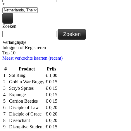
*
Zoeken
Zoeken
Verlanglijstje
Inloggen
of
Registreren
Top 10
Meest verkochte kaarten (recent)
#
Product
Prijs
1
Sol Ring
€
1,00
2
Goblin War Buggy
€
0,15
3
Scryb Sprites
€
0,15
4
Expunge
€
0,15
5
Carrion Beetles
€
0,15
6
Disciple of Law
€
0,20
7
Disciple of Grace
€
0,20
8
Disenchant
€
0,20
9
Disruptive Student
€
0,15