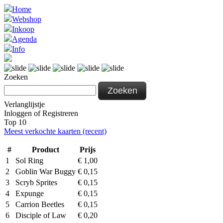
Home
Webshop
Inkoop
Agenda
Info
Zoeken
Zoeken
Verlanglijstje
Inloggen
of
Registreren
Top 10
Meest verkochte kaarten (recent)
#
Product
Prijs
1
Sol Ring
€
1,00
2
Goblin War Buggy
€
0,15
3
Scryb Sprites
€
0,15
4
Expunge
€
0,15
5
Carrion Beetles
€
0,15
6
Disciple of Law
€
0,20