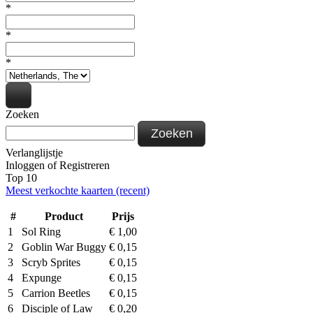
*
*
*
Zoeken
Zoeken
Verlanglijstje
Inloggen
of
Registreren
Top 10
Meest verkochte kaarten (recent)
#
Product
Prijs
1
Sol Ring
€
1,00
2
Goblin War Buggy
€
0,15
3
Scryb Sprites
€
0,15
4
Expunge
€
0,15
5
Carrion Beetles
€
0,15
6
Disciple of Law
€
0,20