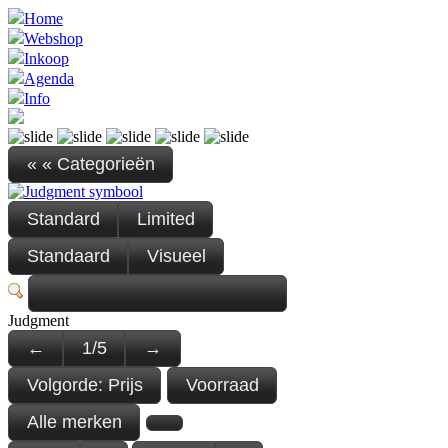
Home
Webshop
Inkoop
Agenda
Info
« « Categorieën
Standard
Limited
Standaard
Visueel
Judgment
←
1
/
5
→
Volgorde:
Prijs
Voorraad
Alle merken