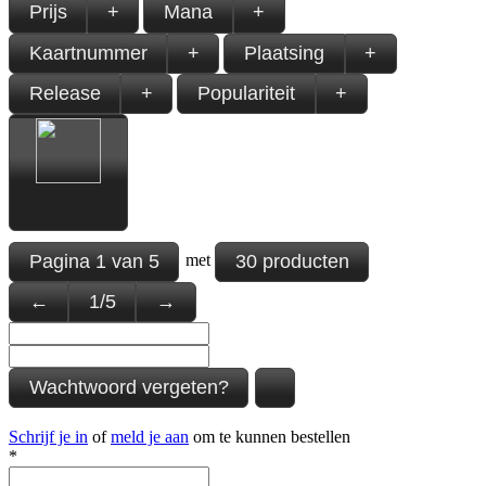
Prijs
+
Mana
+
Kaartnummer
+
Plaatsing
+
Release
+
Populariteit
+
Pagina
1
van
5
30 producten
met
←
1
/
5
→
Wachtwoord vergeten?
Schrijf je in
of
meld je aan
om te kunnen bestellen
*