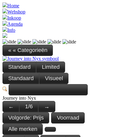
Home
Webshop
Inkoop
Agenda
Info
« « Categorieën
Standard
Limited
Standaard
Visueel
Journey into Nyx
←
1
/
6
→
Volgorde:
Prijs
Voorraad
Alle merken