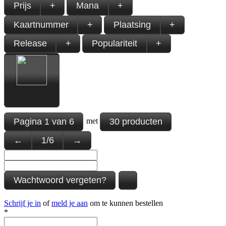
Prijs
+
Mana
+
Kaartnummer
+
Plaatsing
+
Release
+
Populariteit
+
Pagina
1
van
6
30 producten
met
←
1
/
6
→
Wachtwoord vergeten?
Schrijf je in
of
meld je aan
om te kunnen bestellen
*