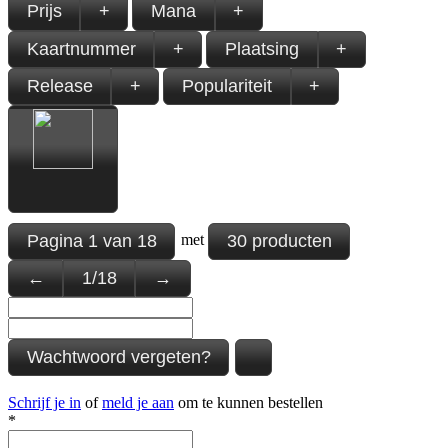
Prijs
+
Mana
+
Kaartnummer
+
Plaatsing
+
Release
+
Populariteit
+
Pagina
1
van
18
30 producten
met
←
1
/
18
→
Wachtwoord vergeten?
Schrijf je in
of
meld je aan
om te kunnen bestellen
*