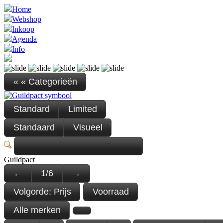
Home
Webshop
Inkoop
Agenda
Info
« « Categorieën
Standard
Limited
Standaard
Visueel
Guildpact
←
1
/
6
→
Volgorde:
Prijs
Voorraad
Alle merken