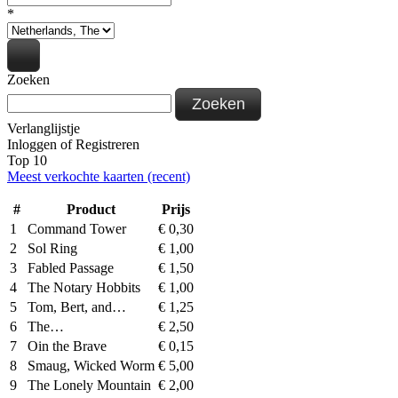
*
Zoeken
Zoeken
Verlanglijstje
Inloggen
of
Registreren
Top 10
Meest verkochte kaarten (recent)
#
Product
Prijs
1
Command Tower
€
0,30
2
Sol Ring
€
1,00
3
Fabled Passage
€
1,50
4
The Notary Hobbits
€
1,00
5
Tom, Bert, and…
€
1,25
6
The…
€
2,50
7
Oin the Brave
€
0,15
8
Smaug, Wicked Worm
€
5,00
9
The Lonely Mountain
€
2,00