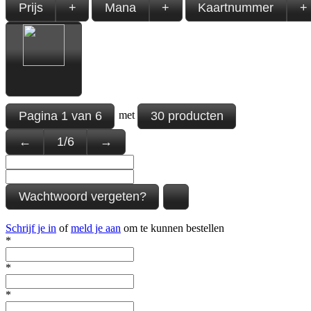
Prijs
+
Mana
+
Kaartnummer
+
Pagina
1
van
6
30 producten
met
←
1
/
6
→
Wachtwoord vergeten?
Schrijf je in
of
meld je aan
om te kunnen bestellen
*
*
*