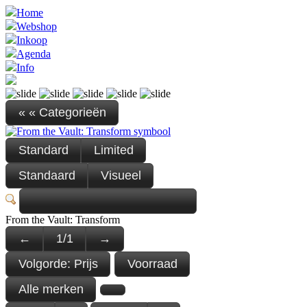
Home
Webshop
Inkoop
Agenda
Info
« « Categorieën
Standard
Limited
Standaard
Visueel
From the Vault: Transform
←
1
/
1
→
Volgorde:
Prijs
Voorraad
Alle merken