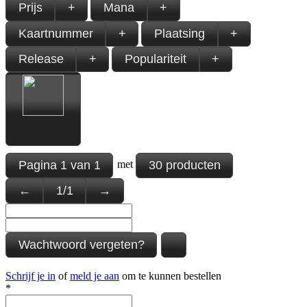
Prijs
+
Mana
+
Kaartnummer
+
Plaatsing
+
Release
+
Populariteit
+
Pagina
1
van
1
30 producten
met
←
1
/
1
→
Wachtwoord vergeten?
Schrijf je in
of
meld je aan
om te kunnen bestellen
*