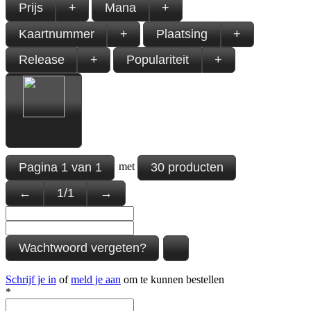
Prijs
+
Mana
+
Kaartnummer
+
Plaatsing
+
Release
+
Populariteit
+
Pagina
1
van
1
30 producten
met
←
1
/
1
→
Wachtwoord vergeten?
Schrijf je in
of
meld je aan
om te kunnen bestellen
*