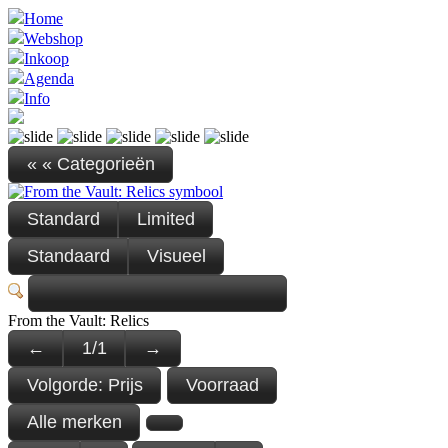
Home
Webshop
Inkoop
Agenda
Info
« « Categorieën
Standard
Limited
Standaard
Visueel
From the Vault: Relics
←
1
/
1
→
Volgorde:
Prijs
Voorraad
Alle merken