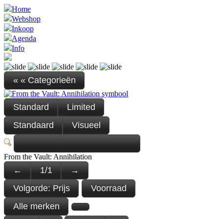
Home
Webshop
Inkoop
Agenda
Info
« « Categorieën
Standard
Limited
Standaard
Visueel
From the Vault: Annihilation
←
1
/
1
→
Volgorde:
Prijs
Voorraad
Alle merken