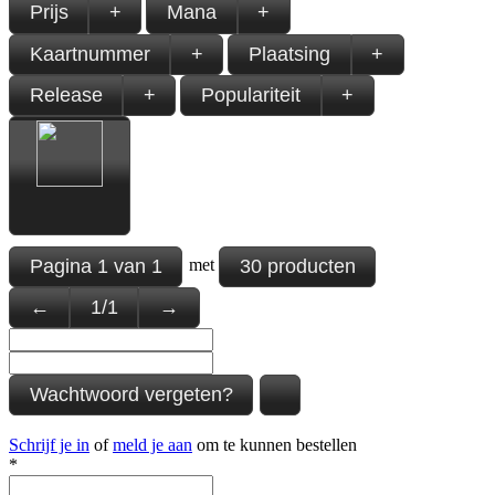
Prijs
+
Mana
+
Kaartnummer
+
Plaatsing
+
Release
+
Populariteit
+
Pagina
1
van
1
30 producten
met
←
1
/
1
→
Wachtwoord vergeten?
Schrijf je in
of
meld je aan
om te kunnen bestellen
*