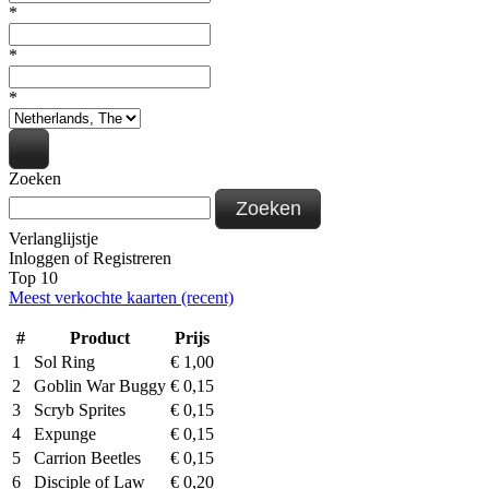
*
*
*
Zoeken
Zoeken
Verlanglijstje
Inloggen
of
Registreren
Top 10
Meest verkochte kaarten (recent)
#
Product
Prijs
1
Sol Ring
€
1,00
2
Goblin War Buggy
€
0,15
3
Scryb Sprites
€
0,15
4
Expunge
€
0,15
5
Carrion Beetles
€
0,15
6
Disciple of Law
€
0,20