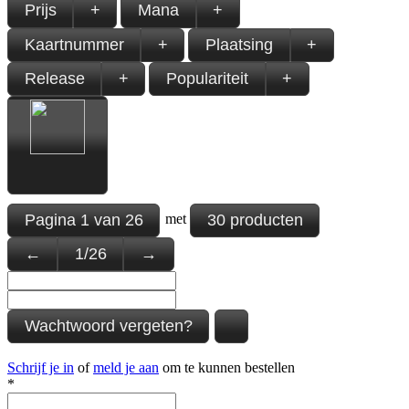
Prijs
+
Mana
+
Kaartnummer
+
Plaatsing
+
Release
+
Populariteit
+
Pagina
1
van
26
30 producten
met
←
1
/
26
→
Wachtwoord vergeten?
Schrijf je in
of
meld je aan
om te kunnen bestellen
*