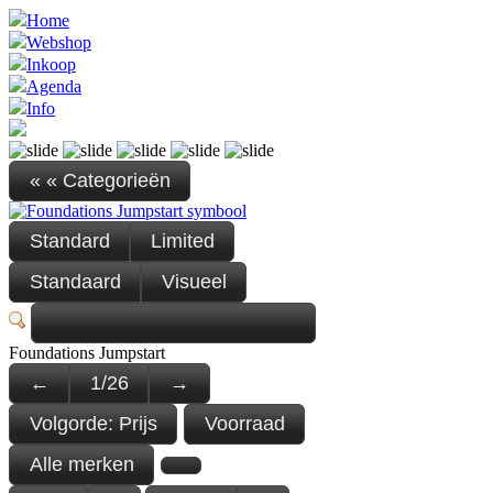
Home
Webshop
Inkoop
Agenda
Info
« « Categorieën
Standard
Limited
Standaard
Visueel
Foundations Jumpstart
←
1
/
26
→
Volgorde:
Prijs
Voorraad
Alle merken