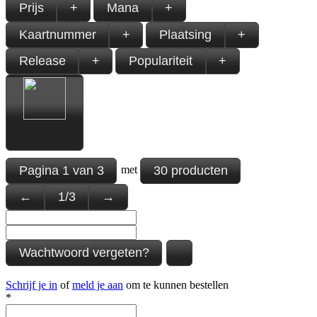
Prijs
+
Mana
+
Kaartnummer
+
Plaatsing
+
Release
+
Populariteit
+
Pagina
1
van
3
30 producten
met
←
1
/
3
→
Wachtwoord vergeten?
Schrijf je in
of
meld je aan
om te kunnen bestellen
*