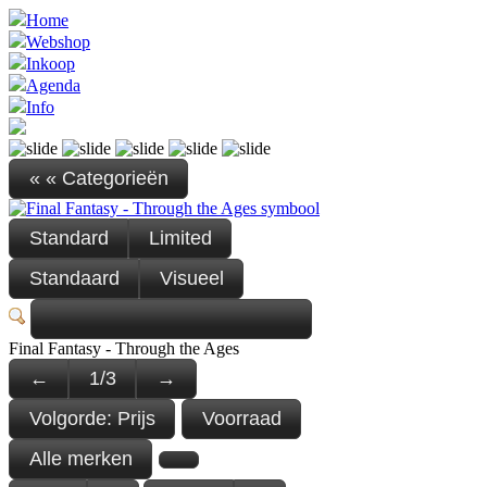
Home
Webshop
Inkoop
Agenda
Info
« « Categorieën
Standard
Limited
Standaard
Visueel
Final Fantasy - Through the Ages
←
1
/
3
→
Volgorde:
Prijs
Voorraad
Alle merken