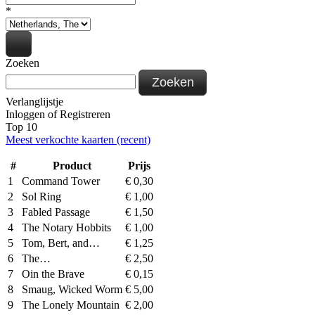
*
Zoeken
Zoeken
Verlanglijstje
Inloggen
of
Registreren
Top 10
Meest verkochte kaarten (recent)
#
Product
Prijs
1
Command Tower
€
0,30
2
Sol Ring
€
1,00
3
Fabled Passage
€
1,50
4
The Notary Hobbits
€
1,00
5
Tom, Bert, and…
€
1,25
6
The…
€
2,50
7
Oin the Brave
€
0,15
8
Smaug, Wicked Worm
€
5,00
9
The Lonely Mountain
€
2,00