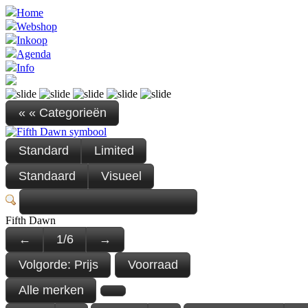
Home
Webshop
Inkoop
Agenda
Info
« « Categorieën
Standard
Limited
Standaard
Visueel
Fifth Dawn
←
1
/
6
→
Volgorde:
Prijs
Voorraad
Alle merken