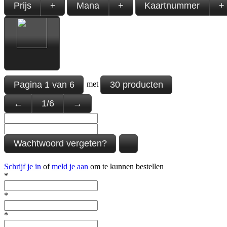
Prijs
+
Mana
+
Kaartnummer
+
Pagina
1
van
6
30 producten
met
←
1
/
6
→
Wachtwoord vergeten?
Schrijf je in
of
meld je aan
om te kunnen bestellen
*
*
*