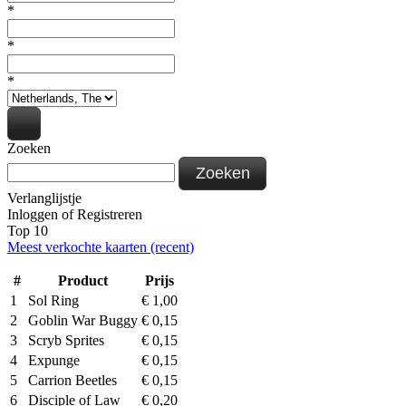
*
*
*
Zoeken
Zoeken
Verlanglijstje
Inloggen
of
Registreren
Top 10
Meest verkochte kaarten (recent)
#
Product
Prijs
1
Sol Ring
€
1,00
2
Goblin War Buggy
€
0,15
3
Scryb Sprites
€
0,15
4
Expunge
€
0,15
5
Carrion Beetles
€
0,15
6
Disciple of Law
€
0,20