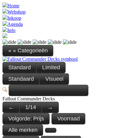
Home
Webshop
Inkoop
Agenda
Info
« « Categorieën
Standard
Limited
Standaard
Visueel
Fallout Commander Decks
←
1
/
14
→
Volgorde:
Prijs
Voorraad
Alle merken