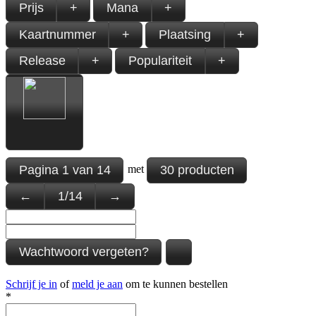
Prijs
+
Mana
+
Kaartnummer
+
Plaatsing
+
Release
+
Populariteit
+
Pagina
1
van
14
30 producten
met
←
1
/
14
→
Wachtwoord vergeten?
Schrijf je in
of
meld je aan
om te kunnen bestellen
*