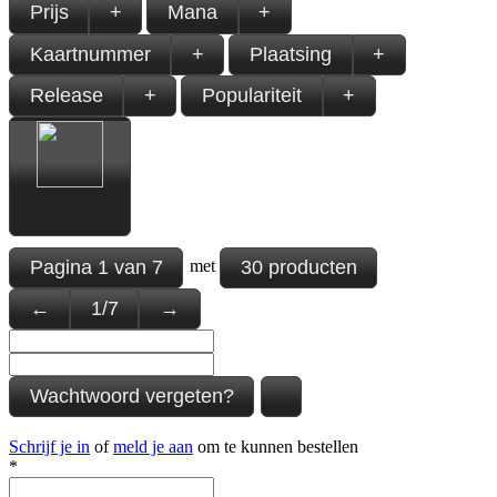
Prijs
+
Mana
+
Kaartnummer
+
Plaatsing
+
Release
+
Populariteit
+
Pagina
1
van
7
30 producten
met
←
1
/
7
→
Wachtwoord vergeten?
Schrijf je in
of
meld je aan
om te kunnen bestellen
*