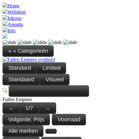
Home
Webshop
Inkoop
Agenda
Info
« « Categorieën
Standard
Limited
Standaard
Visueel
Fallen Empires
←
1
/
7
→
Volgorde:
Prijs
Voorraad
Alle merken