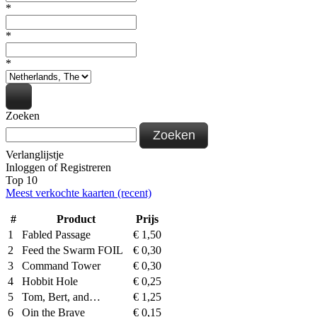
*
*
*
Zoeken
Zoeken
Verlanglijstje
Inloggen
of
Registreren
Top 10
Meest verkochte kaarten (recent)
#
Product
Prijs
1
Fabled Passage
€
1,50
2
Feed the Swarm FOIL
€
0,30
3
Command Tower
€
0,30
4
Hobbit Hole
€
0,25
5
Tom, Bert, and…
€
1,25
6
Oin the Brave
€
0,15