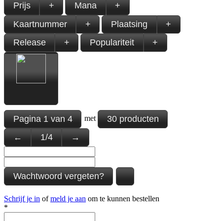
Prijs
+
Mana
+
Kaartnummer
+
Plaatsing
+
Release
+
Populariteit
+
Pagina
1
van
4
30 producten
met
←
1
/
4
→
Wachtwoord vergeten?
Schrijf je in
of
meld je aan
om te kunnen bestellen
*