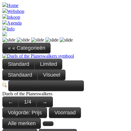
Home
Webshop
Inkoop
Agenda
Info
« « Categorieën
Standard
Limited
Standaard
Visueel
Duels of the Planeswalkers
←
1
/
4
→
Volgorde:
Prijs
Voorraad
Alle merken